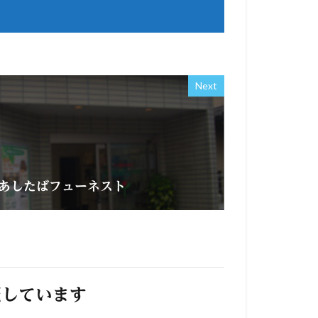
Next
あしたばフューネスト
照しています