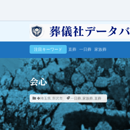
注目キーワード
直葬
一日葬
家族葬
会心
◆埼玉県
,
所沢市
一日葬
,
家族葬
,
直葬