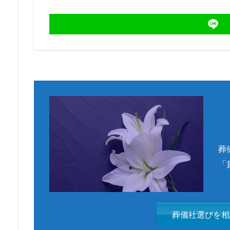
葬
「
葬儀社選びを相