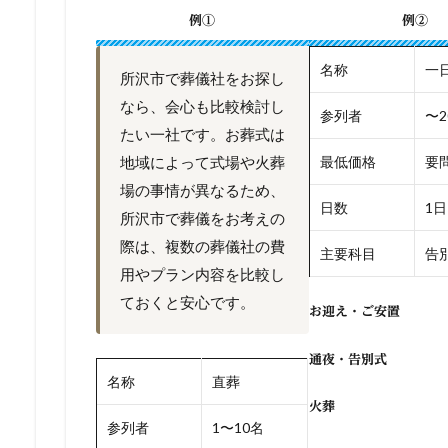
例①
例②
名称
一
所沢市で葬儀社をお探し
なら、会心も比較検討し
参列者
〜2
たい一社です。お葬式は
地域によって式場や火葬
最低価格
要
場の事情が異なるため、
日数
1日
所沢市で葬儀をお考えの
際は、複数の葬儀社の費
主要科目
告別
用やプラン内容を比較し
ておくと安心です。
お迎え・ご安置
通夜・告別式
名称
直葬
火葬
参列者
1〜10名