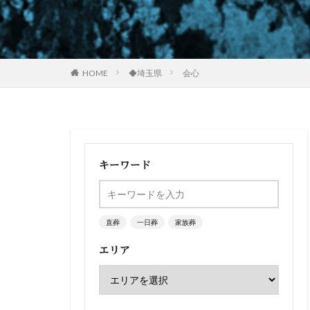
HOME
◆埼玉県
会心
キーワード
直葬
一日葬
家族葬
エリア