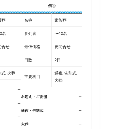
例③
日葬
名称
家族葬
0名
参列者
〜40名
問合せ
最低価格
要問合せ
日数
2日
式, 火葬
通夜, 告別式,
主要科目
火葬
+
お迎え・ご安置
+
+
通夜・告別式
+
+
火葬
+