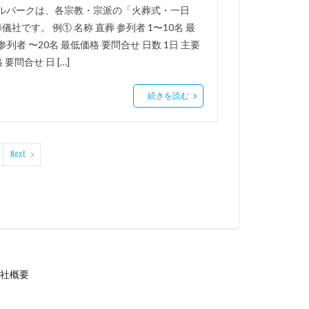
アルパークは、各宗教・宗派の「火葬式・一日
す。 例① 名称 直葬 参列者 1〜10名 最
参列者 〜20名 最低価格 要問合せ 日数 1日 主要
要問合せ 日 […]
続きを読む
Next
社概要