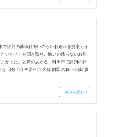
田市で評判の葬儀社悔いのないお別れを提案カイ
したいか？」を聞き取り、悔いの残らないお別
てよかった」と声のあがる、町田市で評判の葬
せ 日数 1日 主要科目 火葬 例② 名称 一日葬 参
続きを読む