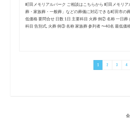
町田メモリアルパーク ご相談はこちらから 町田メモリ
葬・家族葬・一般葬」などの葬儀に対応できる町田市の葬儀社で
低価格 要問合せ 日数 1日 主要科目 火葬 例② 名称 一日葬 
科目 告別式, 火葬 例③ 名称 家族葬 参列者 〜40名 最低価格 
1
2
3
4
会