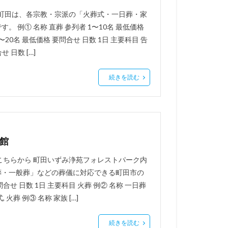
ル町田は、各宗教・宗派の「火葬式・一日葬・家
例① 名称 直葬 参列者 1〜10名 最低価格
〜20名 最低価格 要問合せ 日数 1日 主要科目 告
 日数 […]
続きを読む
館
こちらから 町田いずみ浄苑フォレストパーク内
葬・一般葬」などの葬儀に対応できる町田市の
問合せ 日数 1日 主要科目 火葬 例② 名称 一日葬
火葬 例③ 名称 家族 […]
続きを読む