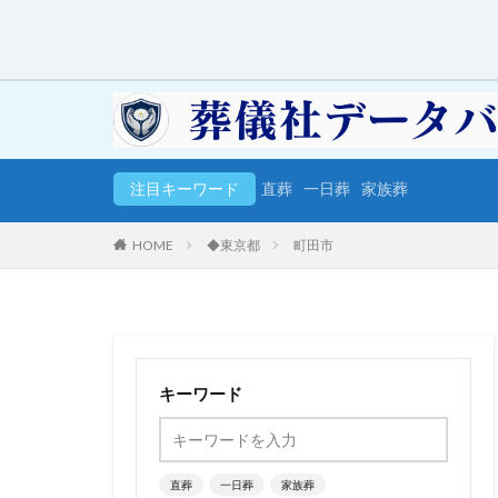
注目キーワード
直葬
一日葬
家族葬
HOME
◆東京都
町田市
キーワード
直葬
一日葬
家族葬