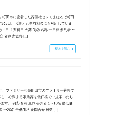
ら 町田市に密着した葬儀社セレモまほろば町田
間365日、お迎えも事前相談にも対応していま
数 1日 主要科目 火葬 例② 名称 一日葬 参列者 〜
 名称 家族葬 […]
続きを読む
族葬、ファミリー葬祭町田市のファミリー葬祭で
ざし、心温まる家族葬を低価格でご提案いたし
 例① 名称 直葬 参列者 1〜10名 最低価
 〜20名 最低価格 要問合せ 日数 […]