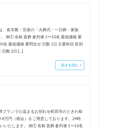
苑は、各宗教・宗派の「火葬式・一日葬・家族
① 名称 直葬 参列者 1〜10名 最低価格 要
20名 最低価格 要問合せ 日数 1日 主要科目 告別
日数 2日 […]
続きを読む
族葬プランで心温まるお別れを町田市のときわ祭
9.8万円（税込）をご用意しております。24時
たします。 例① 名称 直葬 参列者 1〜10名