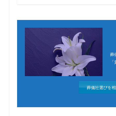
葬
「
葬儀社選びを相