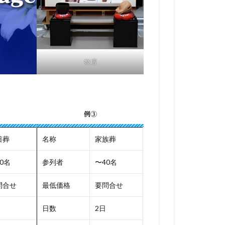
祭壇
例③
日葬
名称
家族葬
0名
参列者
〜40名
問合せ
最低価格
要問合せ
日数
2日