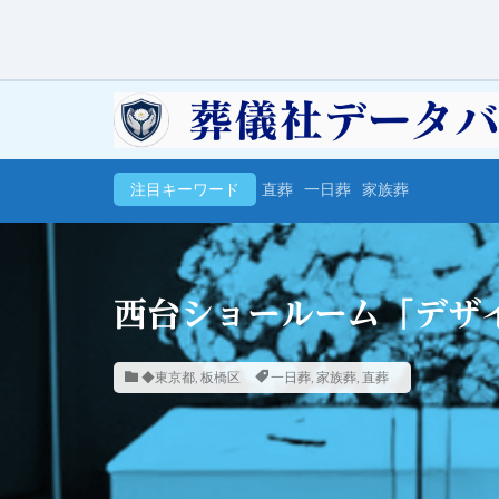
注目キーワード
直葬
一日葬
家族葬
西台ショールーム「デザ
◆東京都
,
板橋区
一日葬
,
家族葬
,
直葬