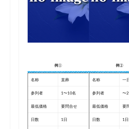
例①
例②
名称
直葬
名称
一
参列者
1〜10名
参列者
〜2
最低価格
要問合せ
最低価格
要
日数
1日
日数
1日