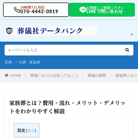
24時間TEL対応
お気軽にご相談ください
070-4442-0819
LINEで問い合わせ
直葬
一日葬
家族葬
HOME
葬儀これだけは知っておこう
葬儀の種類
家族葬とは？
家族葬とは？費用・流れ・メリット・デメリッ
トをわかりやすく解説
目次
[
表示
]