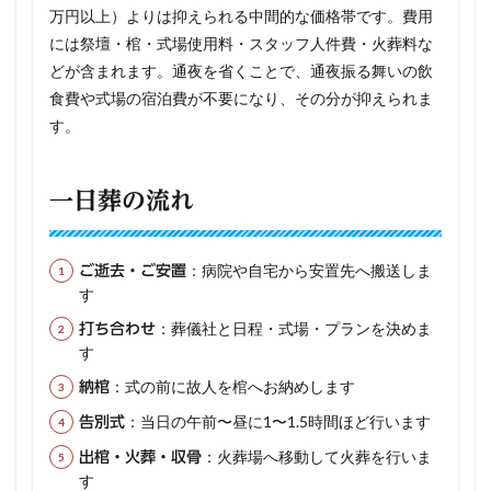
万円以上）よりは抑えられる中間的な価格帯です。費用
には祭壇・棺・式場使用料・スタッフ人件費・火葬料な
どが含まれます。通夜を省くことで、通夜振る舞いの飲
食費や式場の宿泊費が不要になり、その分が抑えられま
す。
一日葬の流れ
：病院や自宅から安置先へ搬送しま
ご逝去・ご安置
す
：葬儀社と日程・式場・プランを決めま
打ち合わせ
す
：式の前に故人を棺へお納めします
納棺
：当日の午前〜昼に1〜1.5時間ほど行います
告別式
：火葬場へ移動して火葬を行いま
出棺・火葬・収骨
す