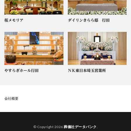
桜メモリア
ダイリンきらら邸 行田
やすらぎホール行田
ＮＫ東日本埼玉営業所
会社概要
© Copyright 2026
葬儀社データバンク
.