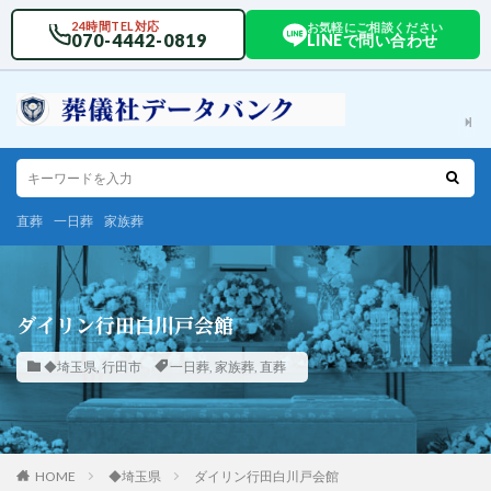
24時間TEL対応
お気軽にご相談ください
070-4442-0819
LINEで問い合わせ
直葬
一日葬
家族葬
ダイリン行田白川戸会館
◆埼玉県
,
行田市
一日葬
,
家族葬
,
直葬
HOME
◆埼玉県
ダイリン行田白川戸会館