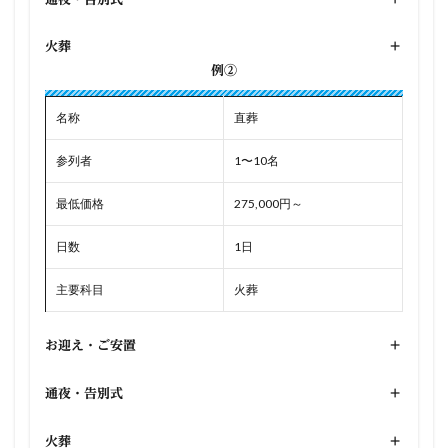
火葬
+
例②
名称
直葬
参列者
1〜10名
最低価格
275,000円～
日数
1日
主要科目
火葬
お迎え・ご安置
+
通夜・告別式
+
火葬
+