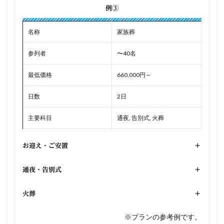
例③
名称
家族葬
参列者
〜40名
最低価格
660,000円～
日数
2日
主要科目
通夜, 告別式, 火葬
お迎え・ご安置
+
通夜・告別式
+
火葬
+
※プランの参考例です。