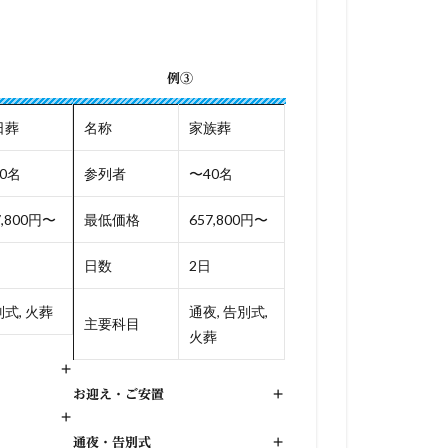
例③
日葬
名称
家族葬
0名
参列者
〜40名
7,800円〜
最低価格
657,800円〜
日数
2日
式, 火葬
通夜, 告別式,
主要科目
火葬
+
お迎え・ご安置
+
+
通夜・告別式
+