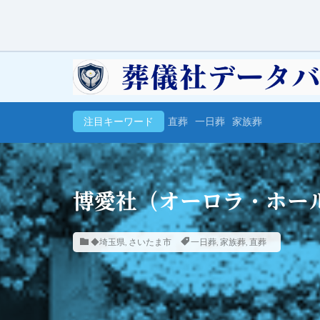
注目キーワード
直葬
一日葬
家族葬
博愛社（オーロラ・ホー
◆埼玉県
,
さいたま市
一日葬
,
家族葬
,
直葬