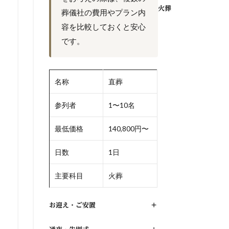
火葬
葬儀社の費用やプラン内
容を比較しておくと安心
です。
名称
直葬
参列者
1〜10名
最低価格
140,800円〜
日数
1日
主要科目
火葬
お迎え・ご安置
+