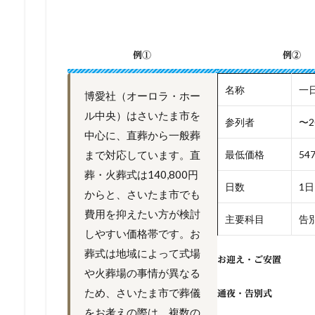
例①
例②
名称
一
博愛社（オーロラ・ホー
ル中央）はさいたま市を
参列者
〜2
中心に、直葬から一般葬
まで対応しています。直
最低価格
54
葬・火葬式は140,800円
日数
1日
からと、さいたま市でも
費用を抑えたい方が検討
主要科目
告別
しやすい価格帯です。お
葬式は地域によって式場
お迎え・ご安置
や火葬場の事情が異なる
ため、さいたま市で葬儀
通夜・告別式
をお考えの際は、複数の