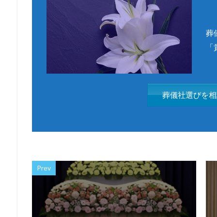
葬
「
葬儀社選びを相
Prev