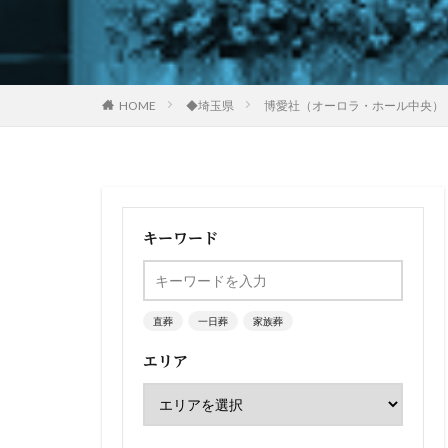
HOME
◆埼玉県
博愛社（オーロラ・ホール中央）
キーワード
直葬
一日葬
家族葬
エリア