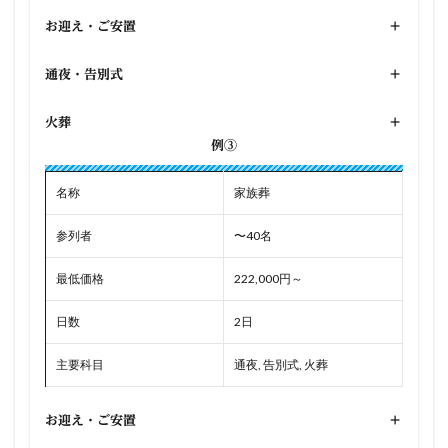
お迎え・ご安置
+
通夜・告別式
+
火葬
+
例③
名称
家族葬
参列者
〜40名
最低価格
222,000円～
日数
2日
主要科目
通夜, 告別式, 火葬
お迎え・ご安置
+