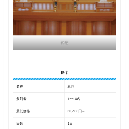
祭壇
例①
名称
直葬
参列者
1〜10名
最低価格
83,600円～
日数
1日