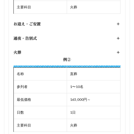
主要科目
火葬
お迎え・ご安置
+
通夜・告別式
+
火葬
+
例②
名称
直葬
参列者
1〜10名
最低価格
165,000円～
日数
1日
主要科目
火葬