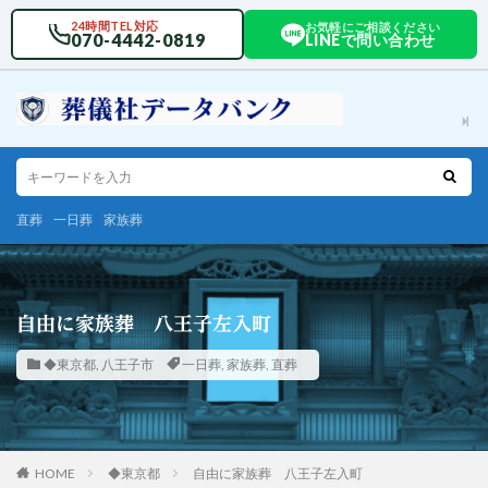
24時間TEL対応
お気軽にご相談ください
070-4442-0819
LINEで問い合わせ
直葬
一日葬
家族葬
自由に家族葬 八王子左入町
◆東京都
,
八王子市
一日葬
,
家族葬
,
直葬
HOME
◆東京都
自由に家族葬 八王子左入町