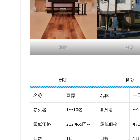
祭壇
外観
例①
例②
名称
直葬
名称
一
参列者
1〜10名
参列者
〜2
最低価格
212,465円～
最低価格
47
日数
1日
日数
1日