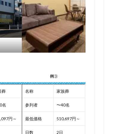
例③
日葬
名称
家族葬
0名
参列者
〜40名
1,097円～
最低価格
510,697円～
日数
2日