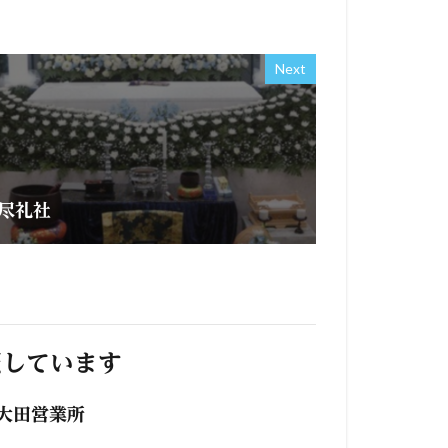
Next
尽礼社
照しています
大田営業所