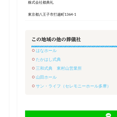
株式会社都典礼
東京都八王子市打越町1364-1
この地域の他の葬儀社
はなホール
たかはし式典
三和式典 東村山営業所
山田ホール
サン・ライフ（セレモニーホール多摩）