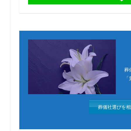
葬
「
葬儀社選びを相