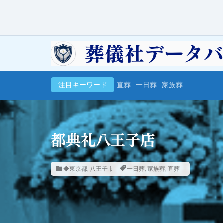
注目キーワード
直葬
一日葬
家族葬
都典礼八王子店
◆東京都
,
八王子市
一日葬
,
家族葬
,
直葬