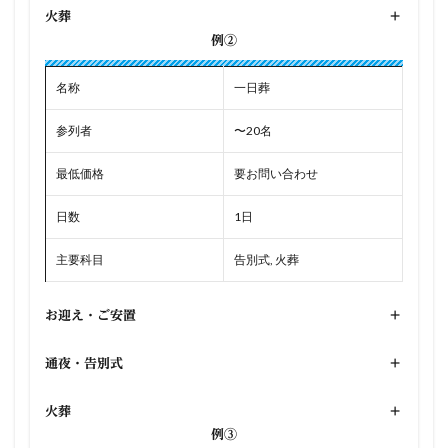
火葬
+
例②
名称
一日葬
参列者
〜20名
最低価格
要お問い合わせ
日数
1日
主要科目
告別式, 火葬
お迎え・ご安置
+
通夜・告別式
+
火葬
+
例③