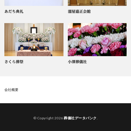
あだち典礼
溜屋嘉正会館
さくら葬祭
小澤葬儀社
会社概要
© Copyright 2026
葬儀社データバンク
.