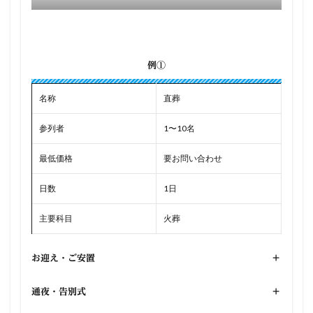
例①
名称
直葬
参列者
1〜10名
最低価格
要お問い合わせ
日数
1日
主要科目
火葬
お迎え・ご安置
+
通夜・告別式
+