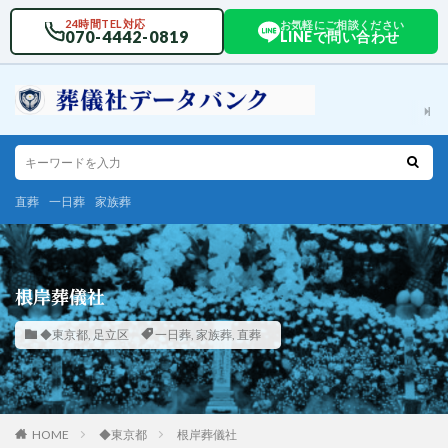
24時間TEL対応
お気軽にご相談ください
070-4442-0819
LINEで問い合わせ
直葬
一日葬
家族葬
根岸葬儀社
◆東京都
,
足立区
一日葬
,
家族葬
,
直葬
HOME
◆東京都
根岸葬儀社