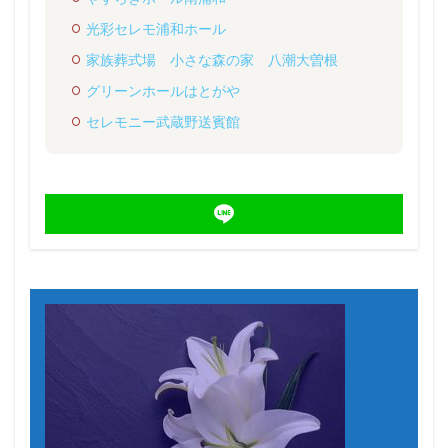
光彩セレモ浦和ホール
家族葬式場 小さな森の家 八潮大曽根
グリーンホールはとがや
セレモニー武蔵野送賓館