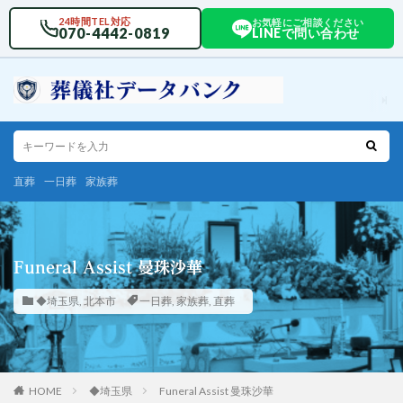
24時間TEL対応
お気軽にご相談ください
070-4442-0819
LINEで問い合わせ
直葬
一日葬
家族葬
Funeral Assist 曼珠沙華
◆埼玉県
,
北本市
一日葬
,
家族葬
,
直葬
HOME
◆埼玉県
Funeral Assist 曼珠沙華