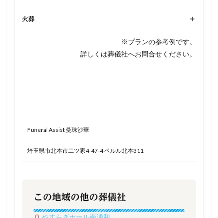
火葬
+
※プランの参考例です。
詳しくは葬儀社へお問合せください。
Funeral Assist 曼珠沙華
埼玉県市北本市二ツ家4-47-4 ペルル北本311
この地域の他の葬儀社
やすらぎホール南浦和