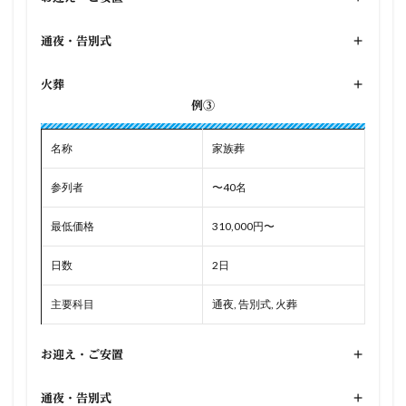
通夜・告別式
+
火葬
+
例③
名称
家族葬
参列者
〜40名
最低価格
310,000円〜
日数
2日
主要科目
通夜, 告別式, 火葬
お迎え・ご安置
+
通夜・告別式
+