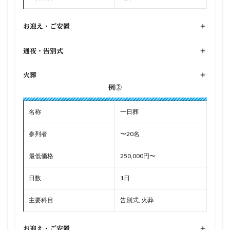
お迎え・ご安置
+
通夜・告別式
+
火葬
+
例②
名称
一日葬
参列者
〜20名
最低価格
250,000円〜
日数
1日
主要科目
告別式, 火葬
お迎え・ご安置
+