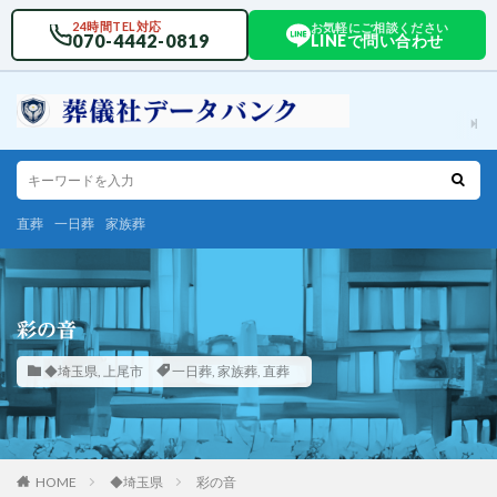
24時間TEL対応
お気軽にご相談ください
070-4442-0819
LINEで問い合わせ
直葬
一日葬
家族葬
彩の音
◆埼玉県
,
上尾市
一日葬
,
家族葬
,
直葬
HOME
◆埼玉県
彩の音