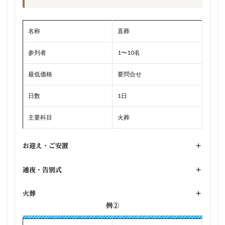
名称
直葬
参列者
1〜10名
最低価格
要問合せ
日数
1日
主要科目
火葬
お迎え・ご安置
+
通夜・告別式
+
火葬
+
例②