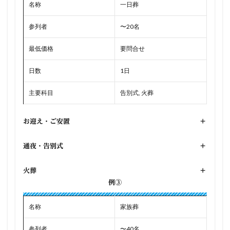
名称
一日葬
参列者
〜20名
最低価格
要問合せ
日数
1日
主要科目
告別式, 火葬
お迎え・ご安置
+
通夜・告別式
+
火葬
+
例③
名称
家族葬
参列者
〜40名