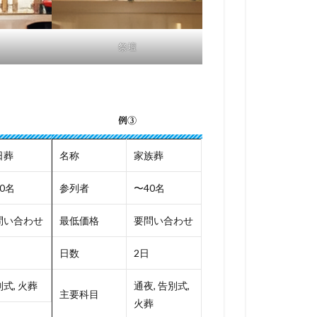
祭壇
例③
日葬
名称
家族葬
0名
参列者
〜40名
問い合わせ
最低価格
要問い合わせ
日数
2日
式, 火葬
通夜, 告別式,
主要科目
火葬