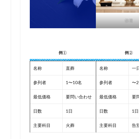
祭壇
例①
例②
名称
直葬
名称
一
参列者
1〜10名
参列者
〜2
最低価格
要問い合わせ
最低価格
要
日数
1日
日数
1日
主要科目
火葬
主要科目
告別