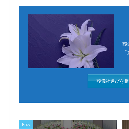
葬
「
葬儀社選びを相
Prev