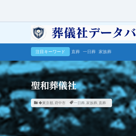
注目キーワード
直葬
一日葬
家族葬
聖和葬儀社
◆東京都
,
府中市
一日葬
,
家族葬
,
直葬