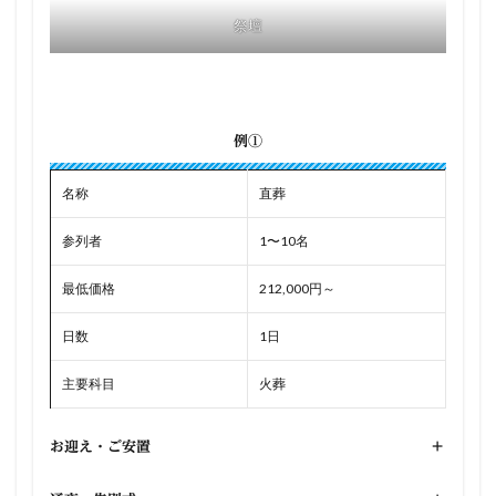
祭壇
例①
名称
直葬
参列者
1〜10名
最低価格
212,000円～
日数
1日
主要科目
火葬
お迎え・ご安置
+