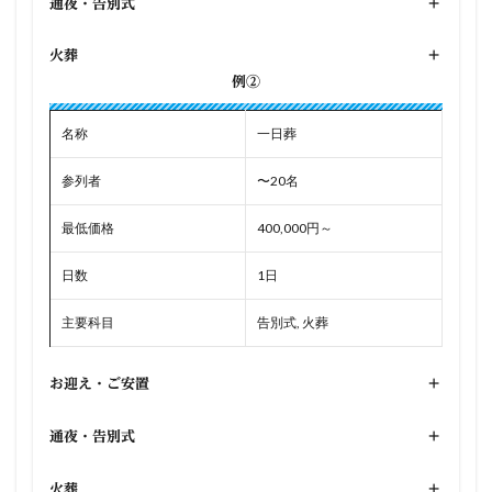
通夜・告別式
+
火葬
+
例②
名称
一日葬
参列者
〜20名
最低価格
400,000円～
日数
1日
主要科目
告別式, 火葬
お迎え・ご安置
+
通夜・告別式
+
火葬
+