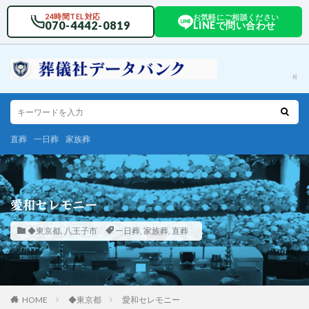
24時間TEL対応
お気軽にご相談ください
070-4442-0819
LINEで問い合わせ
直葬
一日葬
家族葬
愛和セレモニー
◆東京都
,
八王子市
一日葬
,
家族葬
,
直葬
HOME
◆東京都
愛和セレモニー