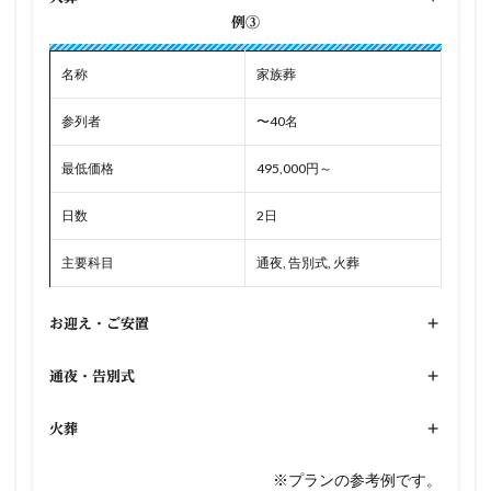
例③
名称
家族葬
参列者
〜40名
最低価格
495,000円～
日数
2日
主要科目
通夜, 告別式, 火葬
お迎え・ご安置
+
通夜・告別式
+
火葬
+
※プランの参考例です。