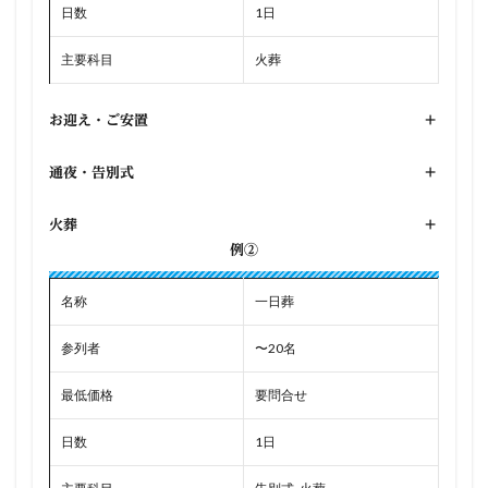
日数
1日
主要科目
火葬
お迎え・ご安置
+
通夜・告別式
+
火葬
+
例②
名称
一日葬
参列者
〜20名
最低価格
要問合せ
日数
1日