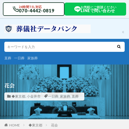
24時間TEL対応
お気軽にご相談ください
070-4442-0819
LINEで問い合わせ
直葬
一日葬
家族葬
花会
◆東京都
,
小金井市
一日葬
,
家族葬
,
直葬
HOME
◆東京都
花会