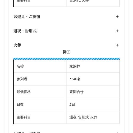
主要科目
告別式, 火葬
お迎え・ご安置
+
通夜・告別式
+
火葬
+
例③
名称
家族葬
参列者
〜40名
最低価格
要問合せ
日数
2日
主要科目
通夜, 告別式, 火葬