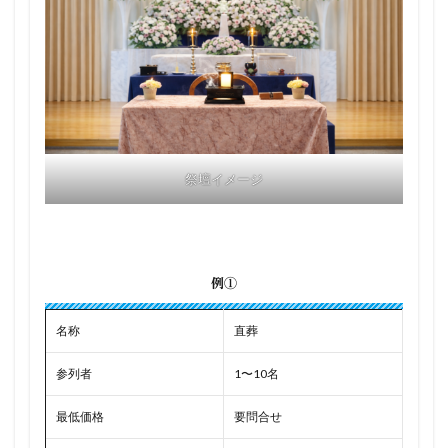
祭壇イメージ
例①
名称
直葬
参列者
1〜10名
最低価格
要問合せ