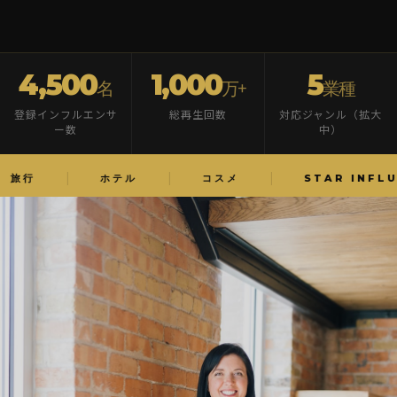
4,500
1,000
5
名
万+
業種
登録インフルエンサ
総再生回数
対応ジャンル（拡大
ー数
中）
ホテル
コスメ
STAR INFLUENCE