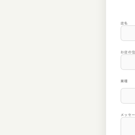
店名
お店の
業種
メッセ