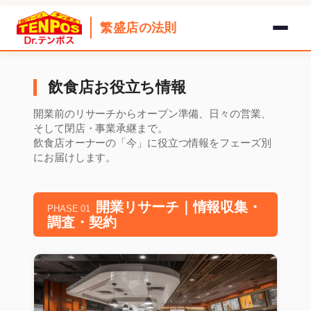
繁盛店の法則
内
容
飲食店お役立ち情報
を
ス
開業前のリサーチからオープン準備、日々の営業、
キ
そして閉店・事業承継まで。
飲食店オーナーの「今」に役立つ情報をフェーズ別
ッ
にお届けします。
プ
開業リサーチ｜情報収集・
PHASE 01
調査・契約