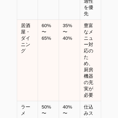
適性
を優
先
居酒
60%
35%
豊富
屋・
〜
〜
なメ
ダイ
65%
40%
ニュ
ニン
ー対
グ
応の
た
め、
厨房
機器
の充
実が
必要
ラー
50%
40%
仕込
メ
〜
〜
みス