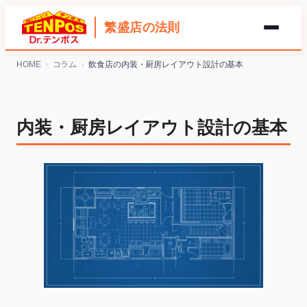
繁盛店の法則
内
HOME
コラム
飲食店の内装・厨房レイアウト設計の基本
容
を
ス
内装・厨房レイアウト設計の基本
キ
ッ
プ