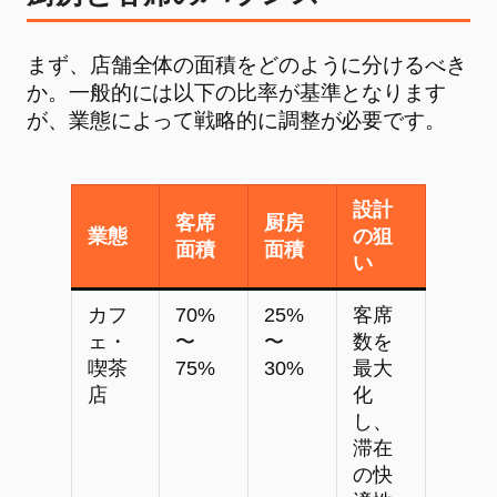
まず、店舗全体の面積をどのように分けるべき
か。一般的には以下の比率が基準となります
が、業態によって戦略的に調整が必要です。
設計
客席
厨房
業態
の狙
面積
面積
い
カフ
70%
25%
客席
ェ・
〜
〜
数を
喫茶
75%
30%
最大
店
化
し、
滞在
の快