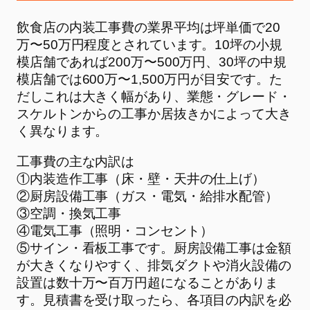
飲食店の内装工事費の業界平均は坪単価で20
万〜50万円程度とされています。10坪の小規
模店舗であれば200万〜500万円、30坪の中規
模店舗では600万〜1,500万円が目安です。た
だしこれは大きく幅があり、業態・グレード・
スケルトンからの工事か居抜きかによって大き
く異なります。
工事費の主な内訳は
①内装造作工事（床・壁・天井の仕上げ）
②厨房設備工事（ガス・電気・給排水配管）
③空調・換気工事
④電気工事（照明・コンセント）
⑤サイン・看板工事です。厨房設備工事は金額
が大きくなりやすく、排気ダクトや消火設備の
設置は数十万〜百万円超になることがありま
す。見積書を受け取ったら、各項目の内訳を必