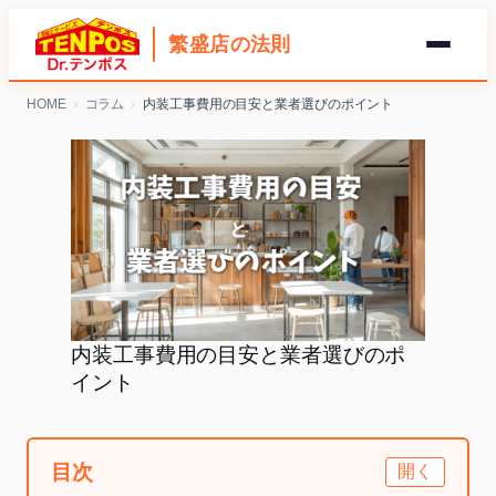
繁盛店の法則
内
HOME
コラム
内装工事費用の目安と業者選びのポイント
容
を
ス
キ
ッ
プ
内装工事費用の目安と業者選びのポ
イント
目次
開く