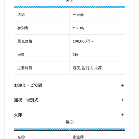
名称
一日葬
参列者
〜20名
最低価格
198,000円〜
日数
2日
主要科目
通夜, 告別式, 火葬
お迎え・ご安置
+
通夜・告別式
+
火葬
+
例③
名称
家族葬