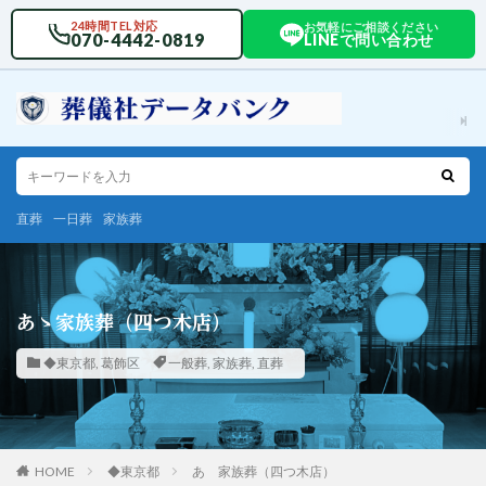
24時間TEL対応
お気軽にご相談ください
070-4442-0819
LINEで問い合わせ
直葬
一日葬
家族葬
あゝ家族葬（四つ木店）
◆東京都
,
葛飾区
一般葬
,
家族葬
,
直葬
HOME
◆東京都
あゝ家族葬（四つ木店）