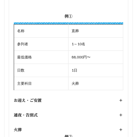
例①
名称
直葬
参列者
1～10名
最低価格
88,000円〜
日数
1日
主要科目
火葬
お迎え・ご安置
+
通夜・告別式
+
火葬
+
例②