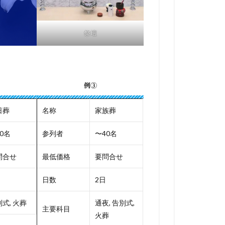
祭壇
例③
日葬
名称
家族葬
0名
参列者
〜40名
問合せ
最低価格
要問合せ
日数
2日
式, 火葬
通夜, 告別式,
主要科目
火葬