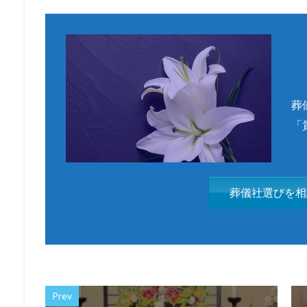
葬
「
葬儀社選びを相
Prev