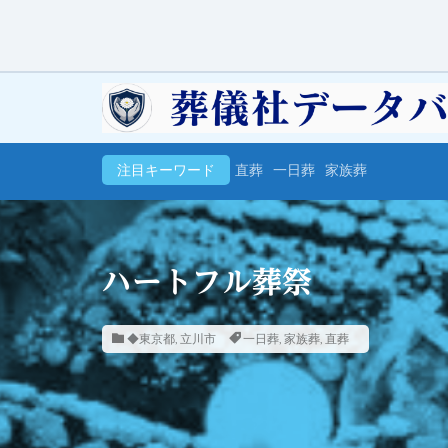
注目キーワード
直葬
一日葬
家族葬
ハートフル葬祭
◆東京都
,
立川市
一日葬
,
家族葬
,
直葬