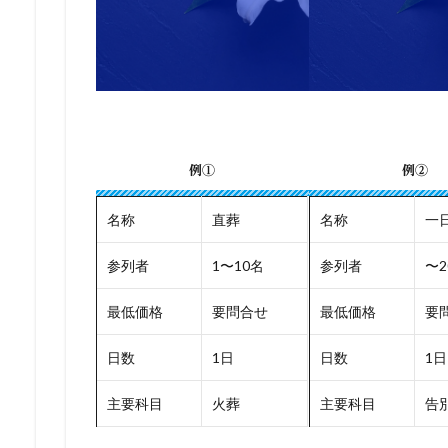
例①
例②
名称
直葬
名称
一
参列者
1〜10名
参列者
〜2
最低価格
要問合せ
最低価格
要
日数
1日
日数
1日
主要科目
火葬
主要科目
告別