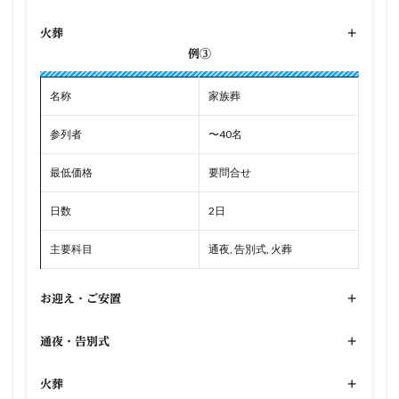
火葬
+
例③
名称
家族葬
参列者
〜40名
最低価格
要問合せ
日数
2日
主要科目
通夜, 告別式, 火葬
お迎え・ご安置
+
通夜・告別式
+
火葬
+