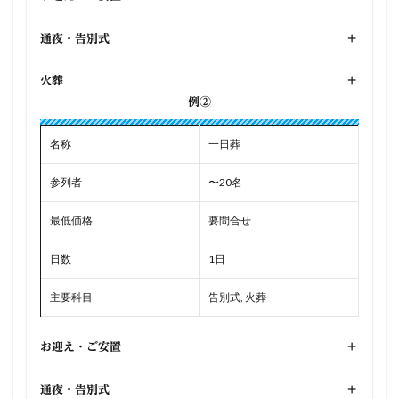
通夜・告別式
+
火葬
+
例②
名称
一日葬
参列者
〜20名
最低価格
要問合せ
日数
1日
主要科目
告別式, 火葬
お迎え・ご安置
+
通夜・告別式
+