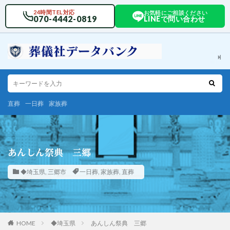
24時間TEL対応
お気軽にご相談ください
070-4442-0819
LINEで問い合わせ
直葬
一日葬
家族葬
あんしん祭典 三郷
◆埼玉県
,
三郷市
一日葬
,
家族葬
,
直葬
HOME
◆埼玉県
あんしん祭典 三郷