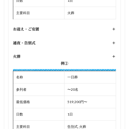
日数
1日
主要科目
火葬
お迎え・ご安置
+
通夜・告別式
+
火葬
+
例②
名称
一日葬
参列者
〜20名
最低価格
519,200円〜
日数
1日
主要科目
告別式, 火葬