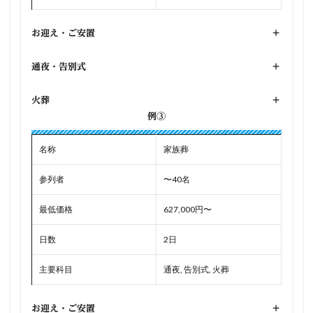
お迎え・ご安置
+
通夜・告別式
+
火葬
+
例③
名称
家族葬
参列者
〜40名
最低価格
627,000円〜
日数
2日
主要科目
通夜, 告別式, 火葬
お迎え・ご安置
+