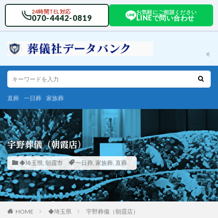
24時間TEL対応
お気軽にご相談ください
070-4442-0819
LINEで問い合わせ
直葬
一日葬
家族葬
宇野葬儀（朝霞店）
◆埼玉県
,
朝霞市
一日葬
,
家族葬
,
直葬
HOME
◆埼玉県
宇野葬儀（朝霞店）