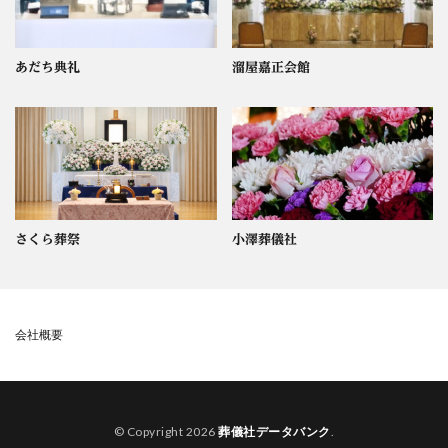
あだち典礼
溜屋嘉正会館
さくら葬祭
小澤葬儀社
会社概要
© Copyright 2026
葬儀社データバンク
.