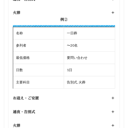
火葬
+
例②
名称
一日葬
参列者
〜20名
最低価格
要問い合わせ
日数
1日
主要科目
告別式, 火葬
お迎え・ご安置
+
通夜・告別式
+
火葬
+