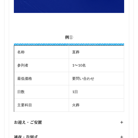
例①
名称
直葬
参列者
1〜10名
最低価格
要問い合わせ
日数
1日
主要科目
火葬
お迎え・ご安置
+
通夜・告別式
+