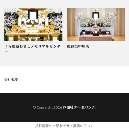
ＪＡ東京むさしメモリアルセンタ
東葬祭中原店
ー
会社概要
© Copyright 2026
葬儀社データバンク
.
掲載情報の一部参照元：
葬儀の口コミ