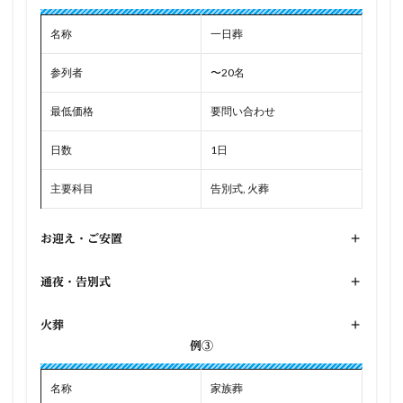
名称
一日葬
参列者
〜20名
最低価格
要問い合わせ
日数
1日
主要科目
告別式, 火葬
お迎え・ご安置
+
通夜・告別式
+
火葬
+
例③
名称
家族葬