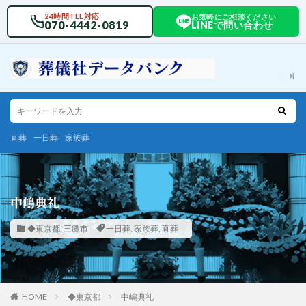
24時間TEL対応
お気軽にご相談ください
070-4442-0819
LINEで問い合わせ
直葬
一日葬
家族葬
中嶋典礼
◆東京都
,
三鷹市
一日葬
,
家族葬
,
直葬
HOME
◆東京都
中嶋典礼