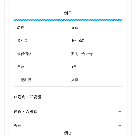
例①
名称
直葬
参列者
1〜10名
最低価格
要問い合わせ
日数
1日
主要科目
火葬
お迎え・ご安置
+
通夜・告別式
+
火葬
+
例②