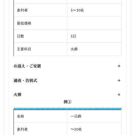
参列者
1〜10名
最低価格
日数
1日
主要科目
火葬
お迎え・ご安置
+
通夜・告別式
+
火葬
+
例②
名称
一日葬
参列者
〜20名