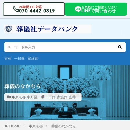
24時間TEL対応
お気軽にご相談ください
070-4442-0819
LINEで問い合わせ
直葬
一日葬
家族葬
葬儀のなかむら
◆東京都
,
中野区
一日葬
,
家族葬
,
直葬
HOME
◆東京都
葬儀のなかむら