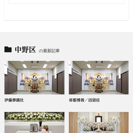
中野区
の最新記事
伊藤葬儀社
帝都博善／沼袋店