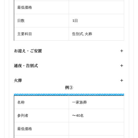
最低価格
日数
1日
主要科目
告別式, 火葬
お迎え・ご安置
+
通夜・告別式
+
火葬
+
例③
名称
一家族葬
参列者
〜40名
最低価格