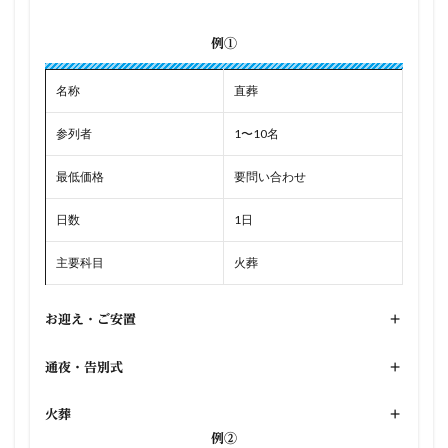
例①
名称
直葬
参列者
1〜10名
最低価格
要問い合わせ
日数
1日
主要科目
火葬
お迎え・ご安置
+
通夜・告別式
+
火葬
+
例②