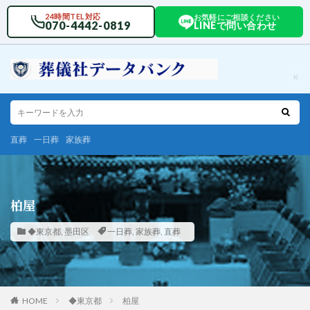
24時間TEL対応
お気軽にご相談ください
070-4442-0819
LINEで問い合わせ
直葬
一日葬
家族葬
柏屋
◆東京都
,
墨田区
一日葬
,
家族葬
,
直葬
HOME
◆東京都
柏屋