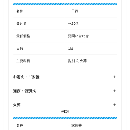
名称
一日葬
参列者
〜20名
最低価格
要問い合わせ
日数
1日
主要科目
告別式, 火葬
お迎え・ご安置
+
通夜・告別式
+
火葬
+
例③
名称
一家族葬