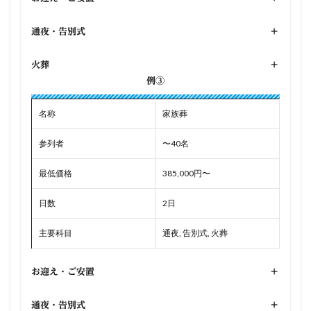
通夜・告別式
+
火葬
+
例③
名称
家族葬
参列者
〜40名
最低価格
385,000円〜
日数
2日
主要科目
通夜, 告別式, 火葬
お迎え・ご安置
+
通夜・告別式
+