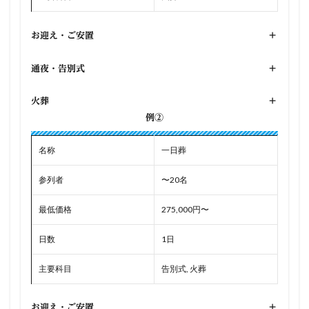
お迎え・ご安置
+
通夜・告別式
+
火葬
+
例②
名称
一日葬
参列者
〜20名
最低価格
275,000円〜
日数
1日
主要科目
告別式, 火葬
お迎え・ご安置
+