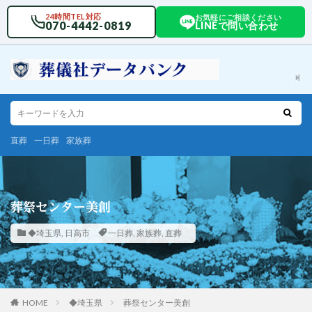
24時間TEL対応
お気軽にご相談ください
070-4442-0819
LINEで問い合わせ
直葬
一日葬
家族葬
葬祭センター美創
◆埼玉県
,
日高市
一日葬
,
家族葬
,
直葬
HOME
◆埼玉県
葬祭センター美創