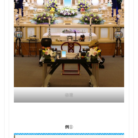
祭壇
例①