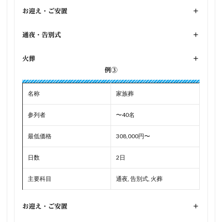
お迎え・ご安置
+
通夜・告別式
+
火葬
+
例③
名称
家族葬
参列者
〜40名
最低価格
308,000円〜
日数
2日
主要科目
通夜, 告別式, 火葬
お迎え・ご安置
+