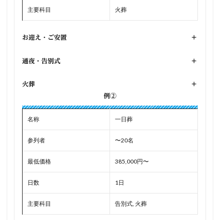
主要科目
火葬
お迎え・ご安置
+
通夜・告別式
+
火葬
+
例②
名称
一日葬
参列者
〜20名
最低価格
385,000円〜
日数
1日
主要科目
告別式, 火葬