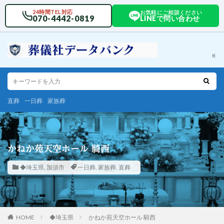
24時間TEL対応
お気軽にご相談ください
070-4442-0819
LINEで問い合わせ
直葬
一日葬
家族葬
かねか苑天空ホール 騎西
◆埼玉県
,
加須市
一日葬
,
家族葬
,
直葬
HOME
◆埼玉県
かねか苑天空ホール 騎西