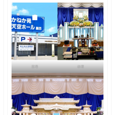
斎場
祭壇