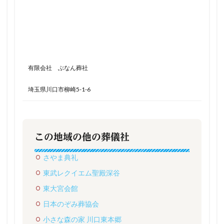
有限会社 ぶなん葬社
埼玉県川口市柳崎5-1-6
この地域の他の葬儀社
さやま典礼
東武レクイエム聖殿深谷
東大宮会館
日本のぞみ葬協会
小さな森の家 川口東本郷