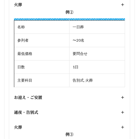
火葬
+
例②
名称
一日葬
参列者
〜20名
最低価格
要問合せ
日数
1日
主要科目
告別式, 火葬
お迎え・ご安置
+
通夜・告別式
+
火葬
+
例③