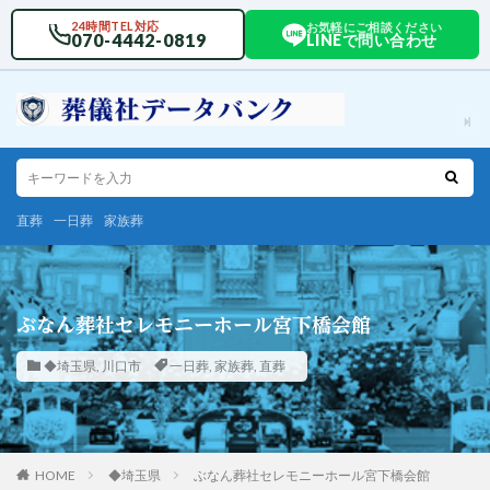
24時間TEL対応
お気軽にご相談ください
070-4442-0819
LINEで問い合わせ
直葬
一日葬
家族葬
ぶなん葬社セレモニーホール宮下橋会館
◆埼玉県
,
川口市
一日葬
,
家族葬
,
直葬
HOME
◆埼玉県
ぶなん葬社セレモニーホール宮下橋会館