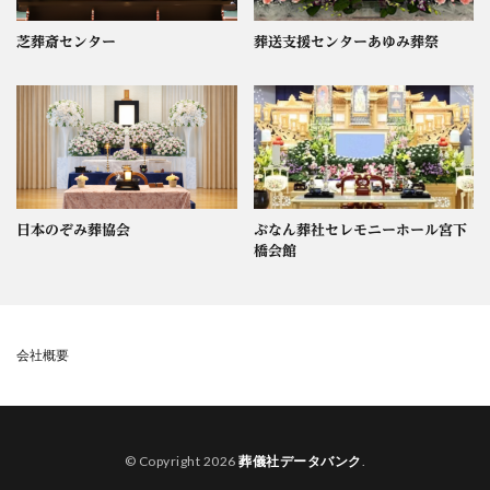
芝葬斎センター
葬送支援センターあゆみ葬祭
日本のぞみ葬協会
ぶなん葬社セレモニーホール宮下
橋会館
会社概要
© Copyright 2026
葬儀社データバンク
.