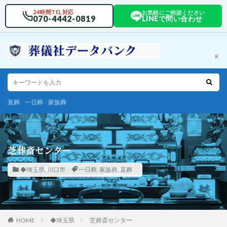
24時間TEL対応
お気軽にご相談ください
070-4442-0819
LINEで問い合わせ
直葬
一日葬
家族葬
芝葬斎センター
◆埼玉県
,
川口市
一日葬
,
家族葬
,
直葬
HOME
◆埼玉県
芝葬斎センター