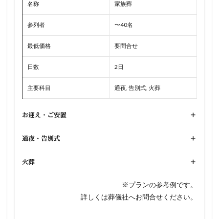
名称
家族葬
参列者
〜40名
最低価格
要問合せ
日数
2日
主要科目
通夜, 告別式, 火葬
お迎え・ご安置
+
通夜・告別式
+
火葬
+
※プランの参考例です。
詳しくは葬儀社へお問合せください。