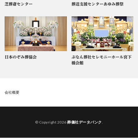
芝葬斎センター
葬送支援センターあゆみ葬祭
日本のぞみ葬協会
ぶなん葬社セレモニーホール宮下
橋会館
会社概要
© Copyright 2026
葬儀社データバンク
.