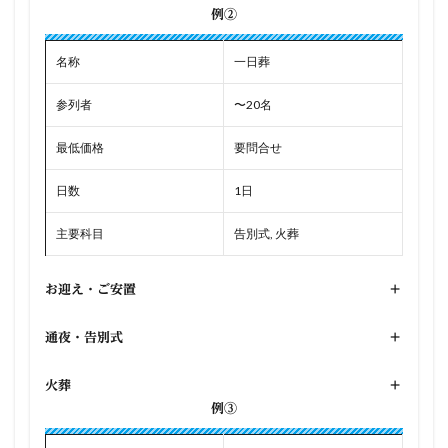
例②
名称
一日葬
参列者
〜20名
最低価格
要問合せ
日数
1日
主要科目
告別式, 火葬
お迎え・ご安置
+
通夜・告別式
+
火葬
+
例③