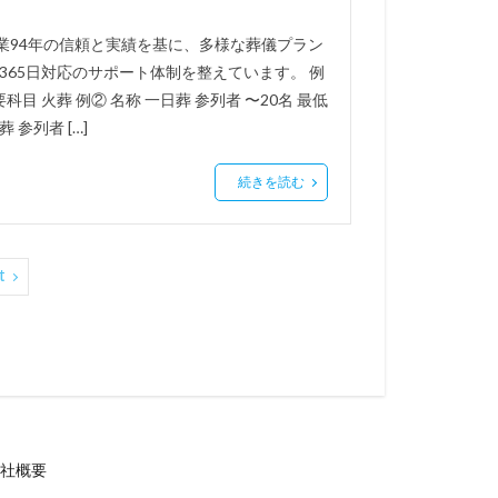
業94年の信頼と実績を基に、多様な葬儀プラン
365日対応のサポート体制を整えています。 例
要科目 火葬 例② 名称 一日葬 参列者 〜20名 最低
 参列者 […]
続きを読む
t
社概要