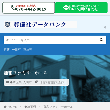
24時間TEL対応
お気軽にご相談ください
070-4442-0819
LINEで問い合わせ
直葬
一日葬
家族葬
藤和ファミリーホール
◆埼玉県
,
入間市
一日葬
,
家族葬
,
直葬
HOME
◆埼玉県
藤和ファミリーホール