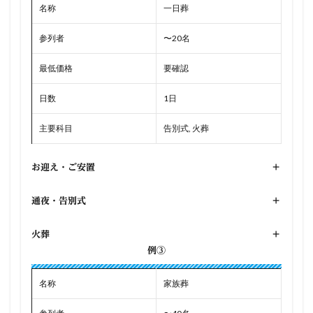
名称
一日葬
参列者
〜20名
最低価格
要確認
日数
1日
主要科目
告別式, 火葬
お迎え・ご安置
+
通夜・告別式
+
火葬
+
例③
名称
家族葬