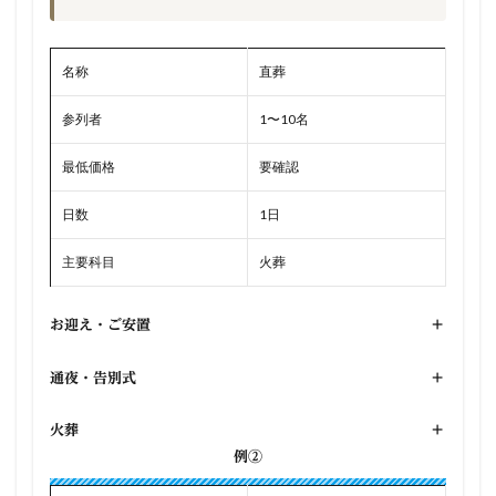
名称
直葬
参列者
1〜10名
最低価格
要確認
日数
1日
主要科目
火葬
お迎え・ご安置
+
通夜・告別式
+
火葬
+
例②