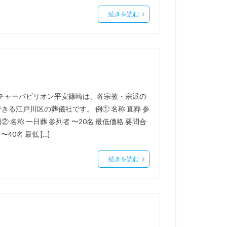
続きを読む
ルチャーパビリオン平安篠崎は、各宗教・宗派の
る江戸川区の葬儀社です。 例① 名称 直葬 参
例② 名称 一日葬 参列者 〜20名 最低価格 要問合
40名 最低 […]
続きを読む