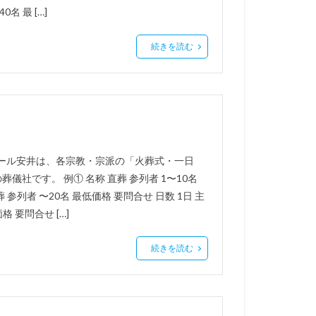
名 最 […]
続きを読む
ホール安井は、各宗教・宗派の「火葬式・一日
社です。 例① 名称 直葬 参列者 1〜10名
 参列者 〜20名 最低価格 要問合せ 日数 1日 主
格 要問合せ […]
続きを読む