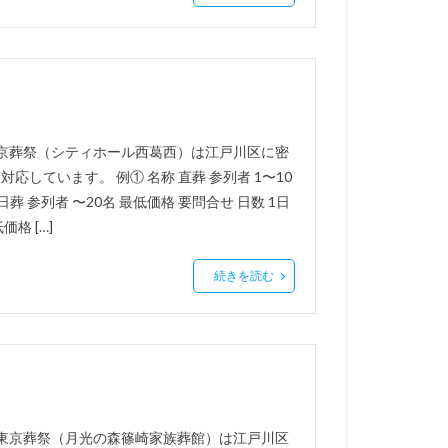
東京葬祭（シティホール西葛西）は江戸川区に密
応しています。 例① 名称 直葬 参列者 1〜10
日葬 参列者 〜20名 最低価格 要問合せ 日数 1日
価格 […]
続きを読む
 東京葬祭（月光の森篠崎家族葬館）は江戸川区