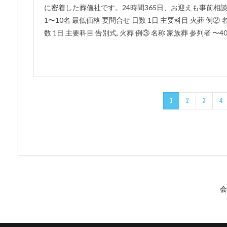
に密着した葬儀社です。24時間365日、お迎えも事前相談
1〜10名 最低価格 要問合せ 日数 1日 主要科目 火葬 例② 
数 1日 主要科目 告別式, 火葬 例③ 名称 家族葬 参列者 〜40
1
2
3
4
会