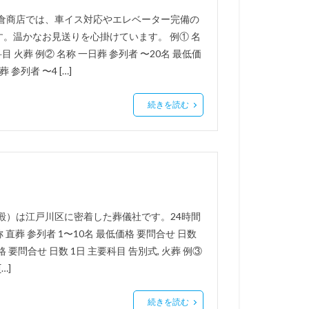
鹿倉商店では、車イス対応やエレベーター完備の
。温かなお見送りを心掛けています。 例① 名
科目 火葬 例② 名称 一日葬 参列者 〜20名 最低価
 参列者 〜4 […]
続きを読む
殿）は江戸川区に密着した葬儀社です。24時間
直葬 参列者 1〜10名 最低価格 要問合せ 日数
格 要問合せ 日数 1日 主要科目 告別式, 火葬 例③
…]
続きを読む