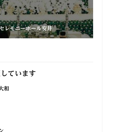
セレモニーホール安井
照しています
大和
ン