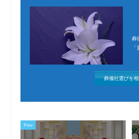
葬
「
葬儀社選びを相
Prev