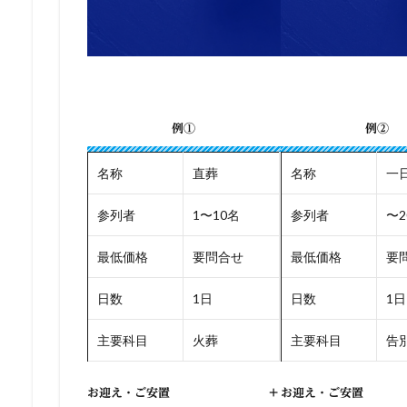
例①
例②
名称
直葬
名称
一
参列者
1〜10名
参列者
〜2
最低価格
要問合せ
最低価格
要
日数
1日
日数
1日
主要科目
火葬
主要科目
告別
お迎え・ご安置
+
お迎え・ご安置