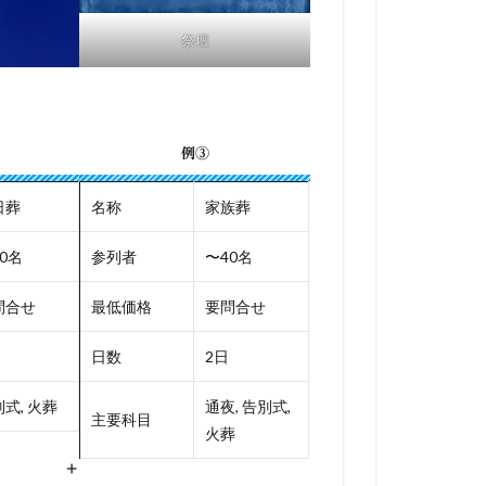
祭壇
例③
日葬
名称
家族葬
0名
参列者
〜40名
問合せ
最低価格
要問合せ
日数
2日
式, 火葬
通夜, 告別式,
主要科目
火葬
+