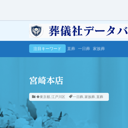
注目キーワード
直葬
一日葬
家族葬
宮崎本店
◆東京都
,
江戸川区
一日葬
,
家族葬
,
直葬