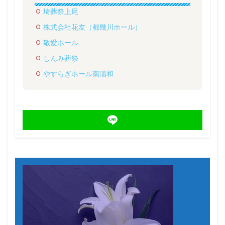
埼葬祭上尾
株式会社花友（都幾川ホール）
敬愛ホール
しんみ葬祭
やすらぎホール南浦和