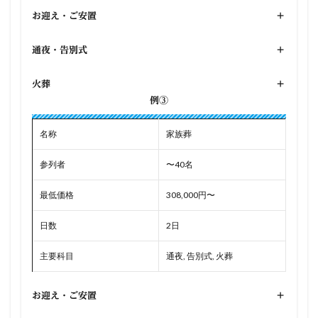
お迎え・ご安置
+
通夜・告別式
+
火葬
+
例③
名称
家族葬
参列者
〜40名
最低価格
308,000円〜
日数
2日
主要科目
通夜, 告別式, 火葬
お迎え・ご安置
+