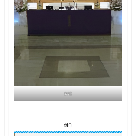
祭壇
例①