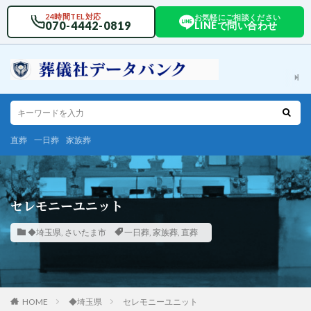
24時間TEL対応
お気軽にご相談ください
070-4442-0819
LINEで問い合わせ
直葬
一日葬
家族葬
セレモニーユニット
◆埼玉県
,
さいたま市
一日葬
,
家族葬
,
直葬
HOME
◆埼玉県
セレモニーユニット