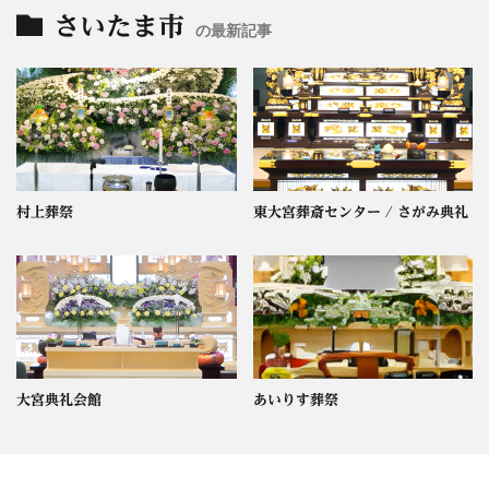
さいたま市
の最新記事
村上葬祭
東大宮葬斎センター / さがみ典礼
大宮典礼会館
あいりす葬祭