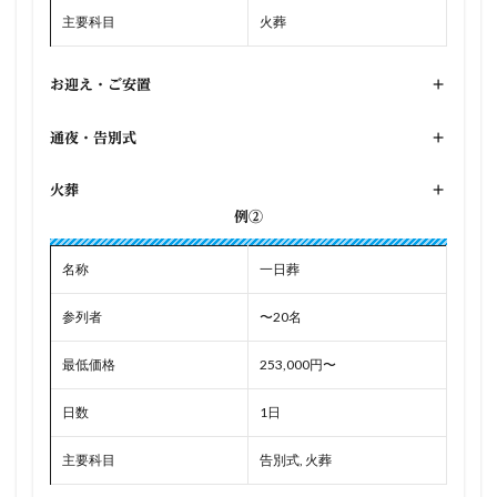
主要科目
火葬
お迎え・ご安置
+
通夜・告別式
+
火葬
+
例②
名称
一日葬
参列者
〜20名
最低価格
253,000円〜
日数
1日
主要科目
告別式, 火葬