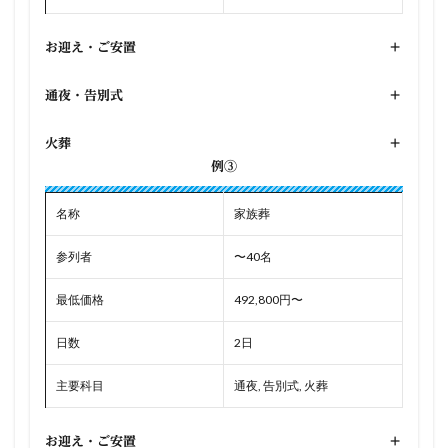
お迎え・ご安置
+
通夜・告別式
+
火葬
+
例③
名称
家族葬
参列者
〜40名
最低価格
492,800円〜
日数
2日
主要科目
通夜, 告別式, 火葬
お迎え・ご安置
+