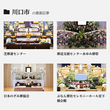
川口市
の最新記事
芝葬斎センター
葬送支援センターあゆみ葬祭
日本のぞみ葬協会
ぶなん葬社セレモニーホール宮下
橋会館