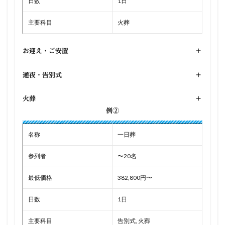
日数
1日
主要科目
火葬
お迎え・ご安置
+
通夜・告別式
+
火葬
+
例②
名称
一日葬
参列者
〜20名
最低価格
382,800円〜
日数
1日
主要科目
告別式, 火葬