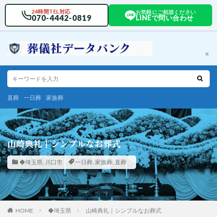
24時間TEL対応
お気軽にご相談ください
070-4442-0819
LINEで問い合わせ
直葬
一日葬
家族葬
山崎典礼｜シンプルなお葬式
◆埼玉県
,
川口市
一日葬
,
家族葬
,
直葬
HOME
◆埼玉県
山崎典礼｜シンプルなお葬式