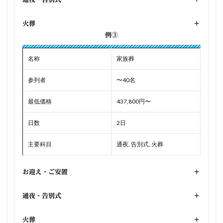
火葬
+
例③
名称
家族葬
参列者
〜40名
最低価格
437,800円〜
日数
2日
主要科目
通夜, 告別式, 火葬
お迎え・ご安置
+
通夜・告別式
+
火葬
+