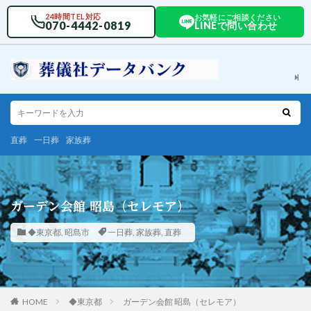
24時間TEL対応
お気軽にご相談ください
070-4442-0819
LINEで問い合わせ
直葬
一日葬
家族葬
ガーデン会館 昭島（セレモア）
◆東京都
,
昭島市
一日葬
,
家族葬
,
直葬
HOME
◆東京都
ガーデン会館 昭島（セレモア）