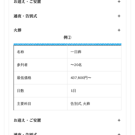
お迎え・ご安置
+
通夜・告別式
+
火葬
+
例②
名称
一日葬
参列者
〜20名
最低価格
437,800円〜
日数
1日
主要科目
告別式, 火葬
お迎え・ご安置
+
通夜・告別式
+