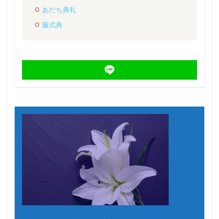
あだち典礼
藤式典