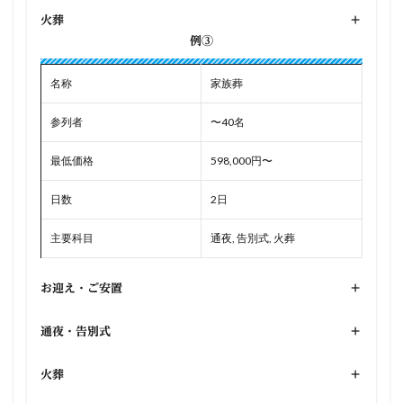
火葬
+
例③
名称
家族葬
参列者
〜40名
最低価格
598,000円〜
日数
2日
主要科目
通夜, 告別式, 火葬
お迎え・ご安置
+
通夜・告別式
+
火葬
+