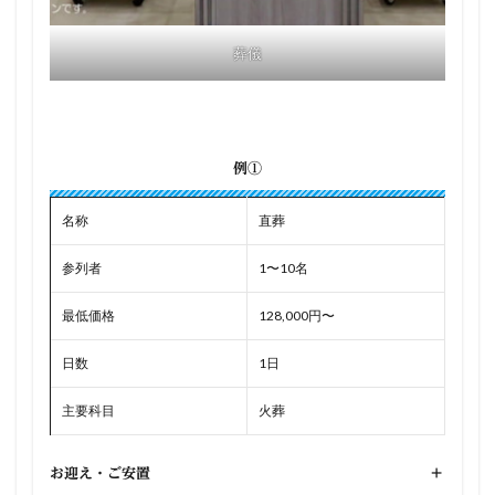
葬儀
例①
名称
直葬
参列者
1〜10名
最低価格
128,000円〜
日数
1日
主要科目
火葬
お迎え・ご安置
+