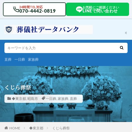
24時間TEL対応
お気軽にご相談ください
070-4442-0819
LINEで問い合わせ
直葬
一日葬
家族葬
くじら葬祭
◆東京都
,
昭島市
一日葬
,
家族葬
,
直葬
HOME
◆東京都
くじら葬祭