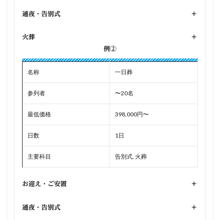
通夜・告別式
+
火葬
+
例②
名称
一日葬
参列者
〜20名
最低価格
398,000円〜
日数
1日
主要科目
告別式, 火葬
お迎え・ご安置
+
通夜・告別式
+