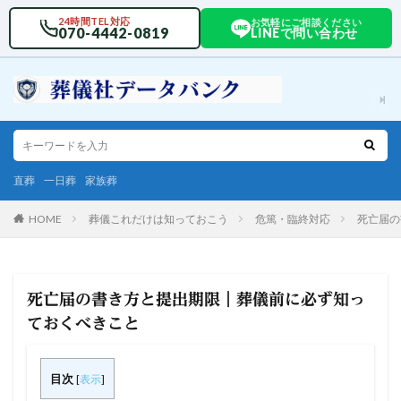
24時間TEL対応
お気軽にご相談ください
070-4442-0819
LINEで問い合わせ
直葬
一日葬
家族葬
HOME
葬儀これだけは知っておこう
危篤・臨終対応
死亡届の
死亡届の書き方と提出期限｜葬儀前に必ず知っ
ておくべきこと
目次
[
表示
]