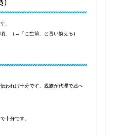
葉）
ます」
た頃」（→「ご生前」と言い換える）
が伝われば十分です。親族が代理で述べ
礼で十分です。