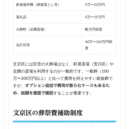
飲食接待費（精進落とし等）
5万〜20万円
返礼品
3万〜15万円
火葬料（近隣斎場）
数万円程度
40万〜120万円程
合計目安
度
文京区には区営の火葬場はなく、町屋斎場（荒川区）や
近隣の斎場を利用するのが一般的です。一般葬（100
万〜200万円以上）と比べて費用を抑えやすい家族葬で
すが、
オプション追加で費用が膨らむケースもあるた
することが重要です。
め、総額を書面で確認
文京区の葬祭費補助制度