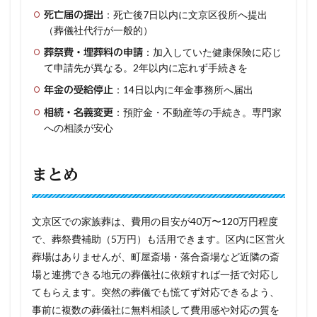
：死亡後7日以内に文京区役所へ提出
死亡届の提出
（葬儀社代行が一般的）
：加入していた健康保険に応じ
葬祭費・埋葬料の申請
て申請先が異なる。2年以内に忘れず手続きを
：14日以内に年金事務所へ届出
年金の受給停止
：預貯金・不動産等の手続き。専門家
相続・名義変更
への相談が安心
まとめ
文京区での家族葬は、費用の目安が40万〜120万円程度
で、葬祭費補助（5万円）も活用できます。区内に区営火
葬場はありませんが、町屋斎場・落合斎場など近隣の斎
場と連携できる地元の葬儀社に依頼すれば一括で対応し
てもらえます。突然の葬儀でも慌てず対応できるよう、
事前に複数の葬儀社に無料相談して費用感や対応の質を