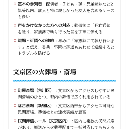
：配偶者・子ども・孫・兄弟姉妹など2
基本の参列者
親等以内。故人と特に親しかった友人を含めるケース
も多い
：葬儀後に「死亡通知」
声をかけなかった方への対応
を送り、家族葬で執り行った旨を丁寧に伝える
：早めに「家族葬にて執り行いま
職場・近隣への連絡
す」と伝え、香典・弔問の辞退もあわせて連絡すると
トラブルを防げる
文京区の火葬場・斎場
：文京区からアクセスしやすい民
町屋斎場（荒川区）
間斎場のひとつ。都内の葬儀で広く利用されている
：文京区西部からアクセス可能な
落合斎場（新宿区）
民間斎場。葬儀社との連携実績が豊富
：区内に複数の民間式場
民間葬儀ホール（文京区内）
があり、搬送から火葬手配まで一括対応してもらえる