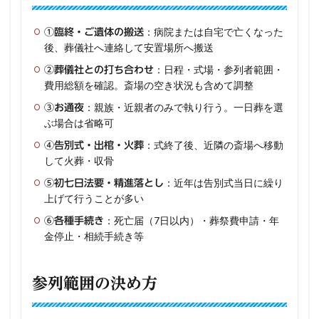
：病院または自宅で亡くなった
①臨終・ご遺体の搬送
後、葬儀社へ連絡して安置場所へ搬送
：日程・式場・参列者範囲・
②葬儀社との打ち合わせ
費用総額を確認。斎場の空き状況も含めて調整
：親族・近親者のみで執り行う。一日葬を選
③お通夜
ぶ場合は省略可
：式終了後、近隣の斎場へ移動
④告別式・出棺・火葬
して火葬・収骨
：近年は告別式当日に繰り
⑤初七日法要・精進落とし
上げて行うことが多い
：死亡届（7日以内）・葬祭費申請・年
⑥各種手続き
金停止・相続手続き等
参列範囲の決め方