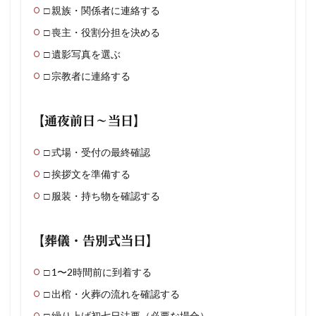
□ 親族・関係者に連絡する
□ 喪主・役割分担を決める
□ 遺影写真を選ぶ
□ 宗教者に連絡する
【通夜前日〜当日】
□ 式場・受付の最終確認
□ 挨拶文を準備する
□ 服装・持ち物を確認する
【葬儀・告別式当日】
□ 1〜2時間前に到着する
□ 出棺・火葬の流れを確認する
□ 繰り上げ初七日法要（必要な場合）