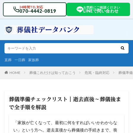
24時間TEL対応
お気軽にご相談ください
070-4442-0819
LINEで問い合わせ
直葬
一日葬
家族葬
HOME
葬儀これだけは知っておこう
危篤・臨終対応
葬儀準備
葬儀準備チェックリスト｜逝去直後〜葬儀後ま
で全手順を解説
「家族が亡くなって、最初に何をすればいいかわからな
い」という方へ。逝去直後から葬儀後の手続きまで、喪