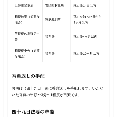
世帯主変更届
市区町村役所
死亡後14日以内
相続放棄（必要な
死亡を知った日から
家庭裁判所
場合）
3ヶ月以内
所得税の準確定申
税務署
死亡後4ヶ月以内
告
相続税申告（必要
税務署
死亡後10ヶ月以内
な場合）
香典返しの手配
忌明け（四十九日）後に香典返しを手配します。いただ
いた香典の半額〜3分の1程度が目安です。
四十九日法要の準備