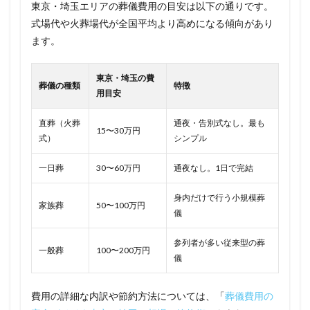
東京・埼玉エリアの葬儀費用の目安は以下の通りです。
式場代や火葬場代が全国平均より高めになる傾向があり
ます。
東京・埼玉の費
葬儀の種類
特徴
用目安
直葬（火葬
通夜・告別式なし。最も
15〜30万円
式）
シンプル
一日葬
30〜60万円
通夜なし。1日で完結
身内だけで行う小規模葬
家族葬
50〜100万円
儀
参列者が多い従来型の葬
一般葬
100〜200万円
儀
費用の詳細な内訳や節約方法については、「
葬儀費用の