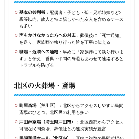
：配偶者・子ども・孫・兄弟姉妹など2
基本の参列者
親等以内。故人と特に親しかった友人を含めるケース
も多い
：葬儀後に「死亡通知」
声をかけなかった方への対応
を送り、家族葬で執り行った旨を丁寧に伝える
：早めに「家族葬にて執り行いま
職場・近隣への連絡
す」と伝え、香典・弔問の辞退もあわせて連絡すると
トラブルを防げる
北区の火葬場・斎場
：北区からアクセスしやすい民間
町屋斎場（荒川区）
斎場のひとつ。北区民の利用も多い
：北区西部からアクセス
戸田葬祭場（埼玉県戸田市）
可能な民間斎場。葬儀社との連携実績が豊富
：区内に複数の民間式場が
民間葬儀ホール（北区内）