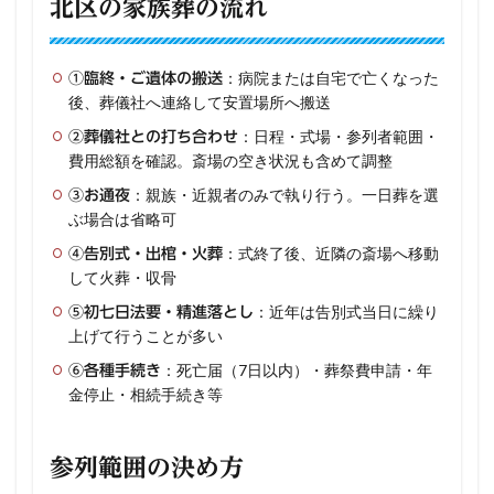
北区の家族葬の流れ
：病院または自宅で亡くなった
①臨終・ご遺体の搬送
後、葬儀社へ連絡して安置場所へ搬送
：日程・式場・参列者範囲・
②葬儀社との打ち合わせ
費用総額を確認。斎場の空き状況も含めて調整
：親族・近親者のみで執り行う。一日葬を選
③お通夜
ぶ場合は省略可
：式終了後、近隣の斎場へ移動
④告別式・出棺・火葬
して火葬・収骨
：近年は告別式当日に繰り
⑤初七日法要・精進落とし
上げて行うことが多い
：死亡届（7日以内）・葬祭費申請・年
⑥各種手続き
金停止・相続手続き等
参列範囲の決め方