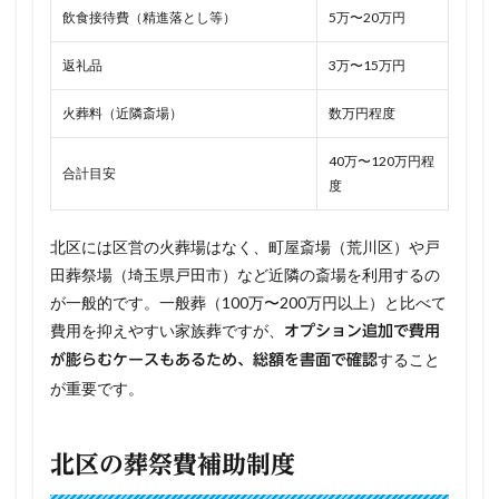
飲食接待費（精進落とし等）
5万〜20万円
返礼品
3万〜15万円
火葬料（近隣斎場）
数万円程度
40万〜120万円程
合計目安
度
北区には区営の火葬場はなく、町屋斎場（荒川区）や戸
田葬祭場（埼玉県戸田市）など近隣の斎場を利用するの
が一般的です。一般葬（100万〜200万円以上）と比べて
費用を抑えやすい家族葬ですが、
オプション追加で費用
すること
が膨らむケースもあるため、総額を書面で確認
が重要です。
北区の葬祭費補助制度