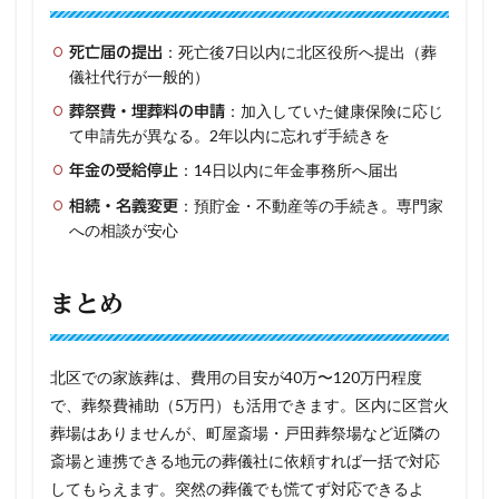
：死亡後7日以内に北区役所へ提出（葬
死亡届の提出
儀社代行が一般的）
：加入していた健康保険に応じ
葬祭費・埋葬料の申請
て申請先が異なる。2年以内に忘れず手続きを
：14日以内に年金事務所へ届出
年金の受給停止
：預貯金・不動産等の手続き。専門家
相続・名義変更
への相談が安心
まとめ
北区での家族葬は、費用の目安が40万〜120万円程度
で、葬祭費補助（5万円）も活用できます。区内に区営火
葬場はありませんが、町屋斎場・戸田葬祭場など近隣の
斎場と連携できる地元の葬儀社に依頼すれば一括で対応
してもらえます。突然の葬儀でも慌てず対応できるよ