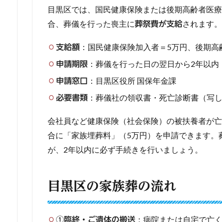
目黒区では、国民健康保険または後期高齢者医療
合、葬儀を行った喪主に
されます。
葬祭費が支給
：国民健康保険加入者＝5万円、後期高
支給額
：葬儀を行った日の翌日から2年以内
申請期限
：目黒区役所 国保年金課
申請窓口
：葬儀社の領収書・死亡診断書（写
必要書類
会社員など健康保険（社会保険）の被扶養者が亡
合に「家族埋葬料」（5万円）を申請できます。
が、2年以内に必ず手続きを行いましょう。
目黒区の家族葬の流れ
：病院または自宅で亡
①臨終・ご遺体の搬送