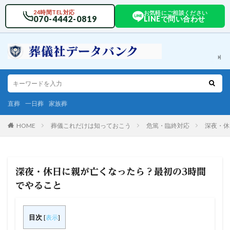
24時間TEL対応
お気軽にご相談ください
070-4442-0819
LINEで問い合わせ
直葬
一日葬
家族葬
HOME
葬儀これだけは知っておこう
危篤・臨終対応
深夜・休
深夜・休日に親が亡くなったら？最初の3時間
でやること
目次
[
表示
]