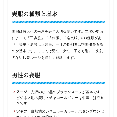
喪服の種類と基本
喪服は故人への弔意を表す大切な装いです。立場や場面
によって「正喪服」「準喪服」「略喪服」の3種類があ
り、喪主・遺族は正喪服、一般の参列者は準喪服を着る
のが基本です。ここでは男性・女性・子ども別に、失礼
のない服装ルールを詳しく解説します。
男性の喪服
：光沢のない黒のブラックスーツが基本です。
スーツ
ビジネス用の濃紺・チャコールグレーは弔事には不向
きです
：白無地のレギュラーカラー。ボタンダウンは
シャツ
カジュアルなため避けます