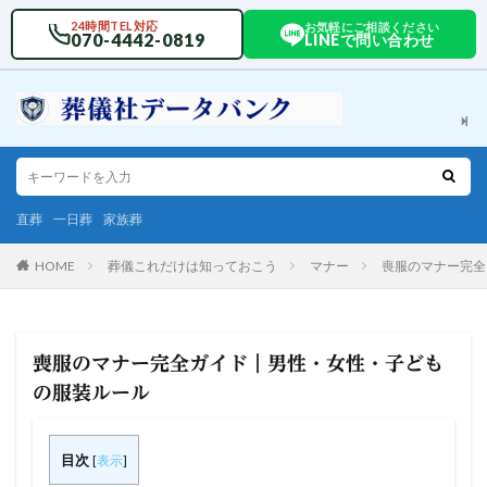
24時間TEL対応
お気軽にご相談ください
070-4442-0819
LINEで問い合わせ
直葬
一日葬
家族葬
HOME
葬儀これだけは知っておこう
マナー
喪服のマナー完全
喪服のマナー完全ガイド｜男性・女性・子ども
の服装ルール
目次
[
表示
]