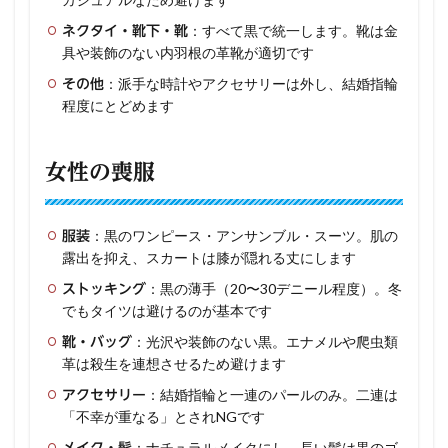
：すべて黒で統一します。靴は金
ネクタイ・靴下・靴
具や装飾のない内羽根の革靴が適切です
：派手な時計やアクセサリーは外し、結婚指輪
その他
程度にとどめます
女性の喪服
：黒のワンピース・アンサンブル・スーツ。肌の
服装
露出を抑え、スカートは膝が隠れる丈にします
：黒の薄手（20〜30デニール程度）。冬
ストッキング
でもタイツは避けるのが基本です
：光沢や装飾のない黒。エナメルや爬虫類
靴・バッグ
革は殺生を連想させるため避けます
：結婚指輪と一連のパールのみ。二連は
アクセサリー
「不幸が重なる」とされNGです
：ナチュラルメイクにし、長い髪は黒のゴ