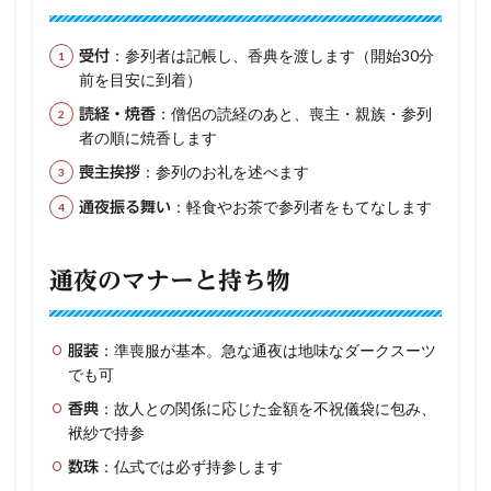
：参列者は記帳し、香典を渡します（開始30分
受付
前を目安に到着）
：僧侶の読経のあと、喪主・親族・参列
読経・焼香
者の順に焼香します
：参列のお礼を述べます
喪主挨拶
：軽食やお茶で参列者をもてなします
通夜振る舞い
通夜のマナーと持ち物
：準喪服が基本。急な通夜は地味なダークスーツ
服装
でも可
：故人との関係に応じた金額を不祝儀袋に包み、
香典
袱紗で持参
：仏式では必ず持参します
数珠